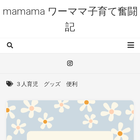
Skip
mamama ワーママ子育て奮闘
to
content
記
HOME
お役立ち情報
3人育児体験談
３人育児 グッズ 便利
ワーキングマザー
はじめまして