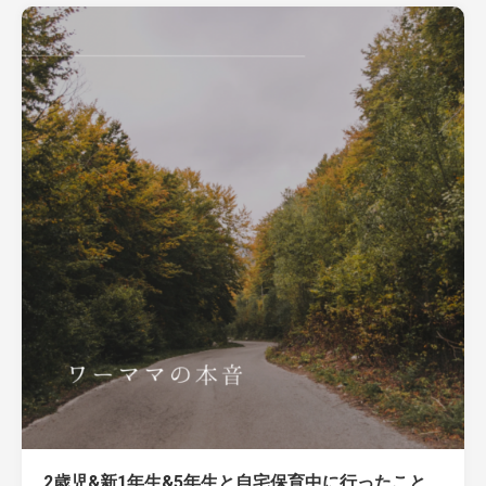
2歳児&新1年生&5年生と自宅保育中に行ったこと