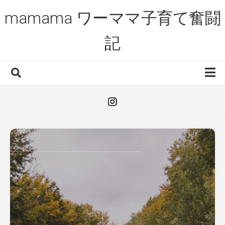
Skip
mamama ワーママ子育て奮闘
to
content
記
HOME
お役立ち情報
3人育児体験談
ワーキングマザー
はじめまして